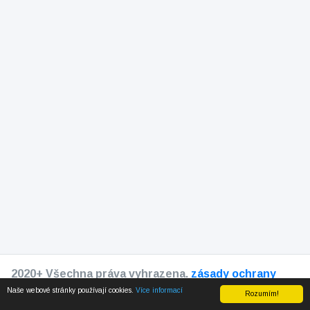
2020+ Všechna práva vyhrazena.
zásady ochrany
osobních údajů
Naše webové stránky používají cookies.
Více informací
Rozumím!