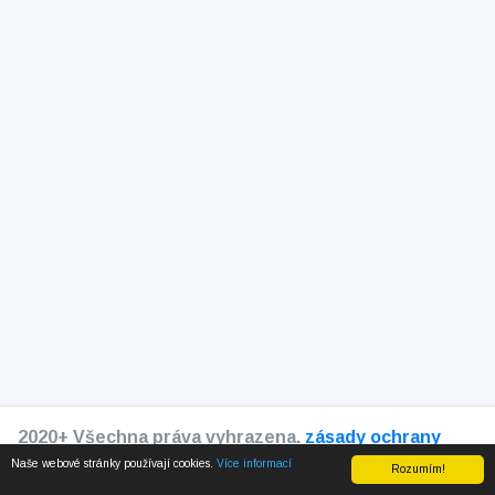
2020+ Všechna práva vyhrazena.
zásady ochrany
osobních údajů
Naše webové stránky používají cookies.
Více informací
Rozumím!