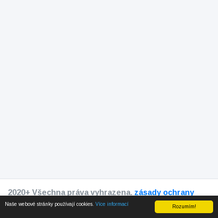
2020+ Všechna práva vyhrazena.
zásady ochrany
osobních údajů
Naše webové stránky používají cookies.
Více informací
Rozumím!