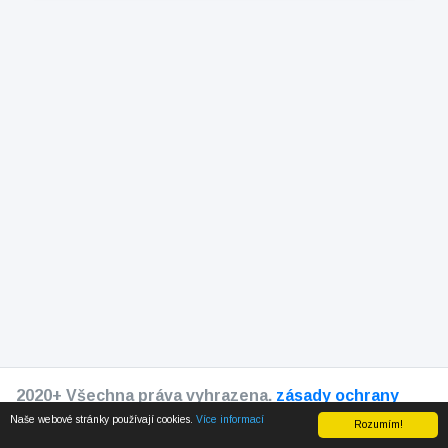
2020+ Všechna práva vyhrazena.
zásady ochrany
osobních údajů
Naše webové stránky používají cookies.
Více informací
Rozumím!