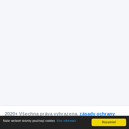
2020+ Všechna práva vyhrazena.
zásady ochrany
osobních údajů
Naše webové stránky používají cookies.
Více informací
Rozumím!