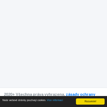
2020+ Všechna práva vyhrazena.
zásady ochrany
osobních údajů
Naše webové stránky používají cookies.
Více informací
Rozumím!