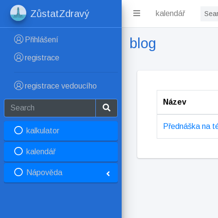
ZůstatZdravý
kalendář
Přihlášení
blog
registrace
registrace vedoucího
Název
Přednáška na té
kalkulator
kalendář
Nápověda